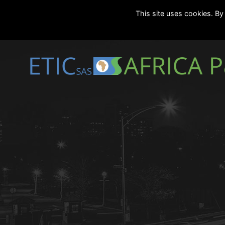
This site uses cookies. By 
Marseille
24/7
|
contact[@]eticmar.com